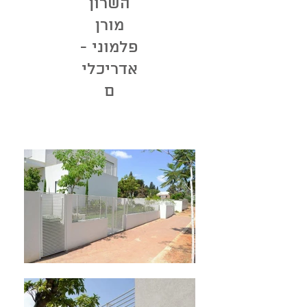
השרון
מורן
פלמוני -
אדריכלי
ם